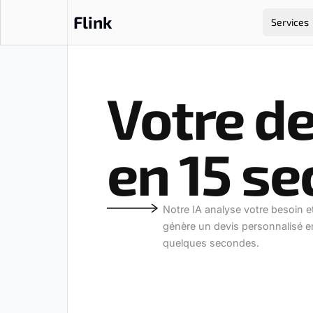
Flink
Services
Votre de
en 15 se
Notre IA analyse votre besoin e
génère un devis personnalisé e
quelques secondes.