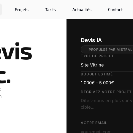
Projets
Tarifs
Actualités
Contact
vis
Devis IA
PROPULSÉ PAR MISTRAL 
TYPE DE PROJET
c.
Site Vitrine
BUDGET ESTIMÉ
1 000€ – 5 000€
t
DÉCRIVEZ VOTRE PROJET
n
VOTRE EMAIL